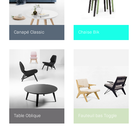
Canapé Classic
Chaise Bik
Table Oblique
Fauteuil bas Toggle