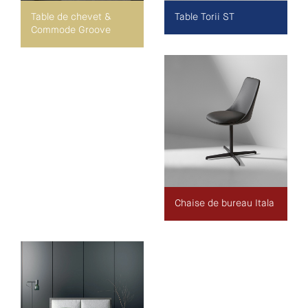
Table de chevet &
Table Torii ST
Commode Groove
Chaise de bureau Itala